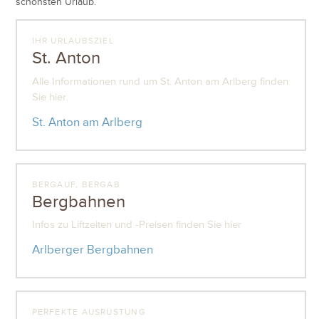
schönsten Urlaub.
IHR URLAUBSZIEL
St. Anton
Alle Informationen rund um St. Anton am Arlberg finden
Sie hier.
St. Anton am Arlberg
BERGAUF, BERGAB
Bergbahnen
Infos zu Liftzeiten und -Preisen finden Sie hier
Arlberger Bergbahnen
PERFEKTE AUSRÜSTUNG